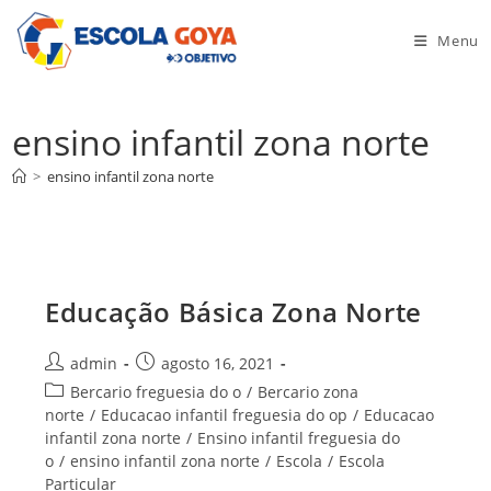
Ir
para
Menu
o
conteúdo
ensino infantil zona norte
>
ensino infantil zona norte
Educação Básica Zona Norte
Autor
Post
admin
agosto 16, 2021
do
publicado:
Categoria
Bercario freguesia do o
/
Bercario zona
post:
do
norte
/
Educacao infantil freguesia do op
/
Educacao
post:
infantil zona norte
/
Ensino infantil freguesia do
o
/
ensino infantil zona norte
/
Escola
/
Escola
Particular