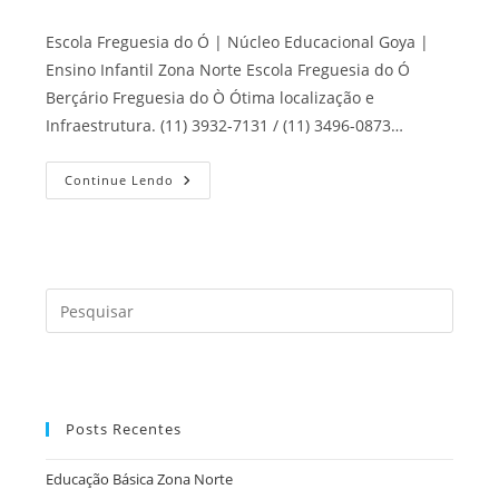
Escola Freguesia do Ó | Núcleo Educacional Goya |
Ensino Infantil Zona Norte Escola Freguesia do Ó
Berçário Freguesia do Ò Ótima localização e
Infraestrutura. (11) 3932-7131 / (11) 3496-0873…
Escola
Continue Lendo
Freguesia
Do
Ó
Press
a
tecla
“Esc”
para
Posts Recentes
fecha
o
Educação Básica Zona Norte
painel