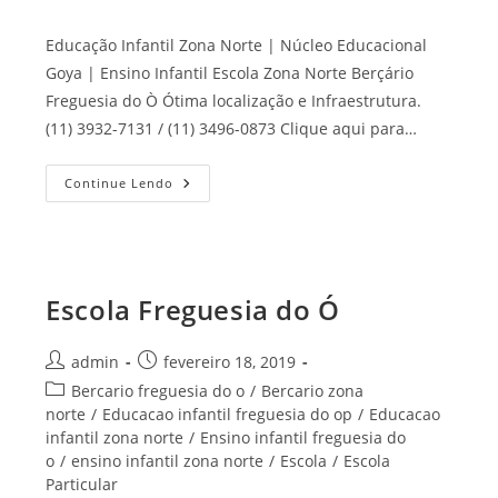
Educação Infantil Zona Norte | Núcleo Educacional
Goya | Ensino Infantil Escola Zona Norte Berçário
Freguesia do Ò Ótima localização e Infraestrutura.
(11) 3932-7131 / (11) 3496-0873 Clique aqui para…
Escola
Continue Lendo
Zona
Norte
Escola Freguesia do Ó
Autor
Post
admin
fevereiro 18, 2019
do
publicado:
Categoria
Bercario freguesia do o
/
Bercario zona
post:
do
norte
/
Educacao infantil freguesia do op
/
Educacao
post:
infantil zona norte
/
Ensino infantil freguesia do
o
/
ensino infantil zona norte
/
Escola
/
Escola
Particular