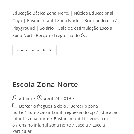
Educação Básica Zona Norte | Núcleo Educacional
Goya | Ensino Infantil Zona Norte | Brinquedoteca /
Playground | Solário | Sala de estimulação Escola
Zona Norte Berçário Freguesia do Ò…
Educação
Continue Lendo
Básica
Zona
Norte
Escola Zona Norte
Autor
Post
admin
abril 24, 2019
do
publicado:
Categoria
Bercario freguesia do o
/
Bercario zona
post:
do
norte
/
Educacao infantil freguesia do op
/
Educacao
post:
infantil zona norte
/
Ensino infantil freguesia do
o
/
ensino infantil zona norte
/
Escola
/
Escola
Particular