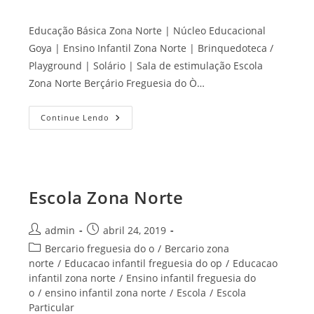
Educação Básica Zona Norte | Núcleo Educacional
Goya | Ensino Infantil Zona Norte | Brinquedoteca /
Playground | Solário | Sala de estimulação Escola
Zona Norte Berçário Freguesia do Ò…
Educação
Continue Lendo
Básica
Zona
Norte
Escola Zona Norte
Autor
Post
admin
abril 24, 2019
do
publicado:
Categoria
Bercario freguesia do o
/
Bercario zona
post:
do
norte
/
Educacao infantil freguesia do op
/
Educacao
post:
infantil zona norte
/
Ensino infantil freguesia do
o
/
ensino infantil zona norte
/
Escola
/
Escola
Particular