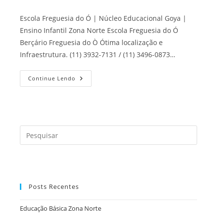
Escola Freguesia do Ó | Núcleo Educacional Goya |
Ensino Infantil Zona Norte Escola Freguesia do Ó
Berçário Freguesia do Ò Ótima localização e
Infraestrutura. (11) 3932-7131 / (11) 3496-0873…
Escola
Continue Lendo
Freguesia
Do
Ó
Press
a
tecla
“Esc”
para
Posts Recentes
fecha
o
Educação Básica Zona Norte
painel