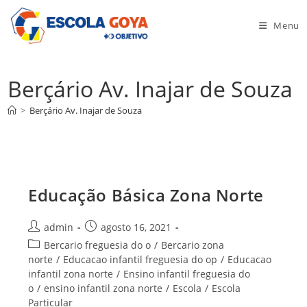
Ir
para
Menu
o
conteúdo
Berçário Av. Inajar de Souza
>
Berçário Av. Inajar de Souza
Educação Básica Zona Norte
Autor
Post
admin
agosto 16, 2021
do
publicado:
Categoria
Bercario freguesia do o
/
Bercario zona
post:
do
norte
/
Educacao infantil freguesia do op
/
Educacao
post:
infantil zona norte
/
Ensino infantil freguesia do
o
/
ensino infantil zona norte
/
Escola
/
Escola
Particular