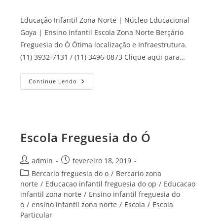
Educação Infantil Zona Norte | Núcleo Educacional
Goya | Ensino Infantil Escola Zona Norte Berçário
Freguesia do Ò Ótima localização e Infraestrutura.
(11) 3932-7131 / (11) 3496-0873 Clique aqui para…
Escola
Continue Lendo
Zona
Norte
Escola Freguesia do Ó
Autor
Post
admin
fevereiro 18, 2019
do
publicado:
Categoria
Bercario freguesia do o
/
Bercario zona
post:
do
norte
/
Educacao infantil freguesia do op
/
Educacao
post:
infantil zona norte
/
Ensino infantil freguesia do
o
/
ensino infantil zona norte
/
Escola
/
Escola
Particular