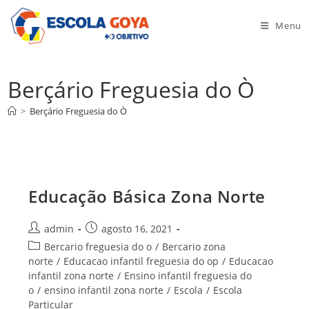
Ir
para
Menu
o
conteúdo
Berçário Freguesia do Ò
>
Berçário Freguesia do Ò
Educação Básica Zona Norte
Autor
Post
admin
agosto 16, 2021
do
publicado:
Categoria
Bercario freguesia do o
/
Bercario zona
post:
do
norte
/
Educacao infantil freguesia do op
/
Educacao
post:
infantil zona norte
/
Ensino infantil freguesia do
o
/
ensino infantil zona norte
/
Escola
/
Escola
Particular