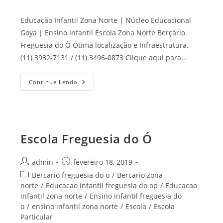
Educação Infantil Zona Norte | Núcleo Educacional
Goya | Ensino Infantil Escola Zona Norte Berçário
Freguesia do Ò Ótima localização e Infraestrutura.
(11) 3932-7131 / (11) 3496-0873 Clique aqui para…
Escola
Continue Lendo
Zona
Norte
Escola Freguesia do Ó
Autor
Post
admin
fevereiro 18, 2019
do
publicado:
Categoria
Bercario freguesia do o
/
Bercario zona
post:
do
norte
/
Educacao infantil freguesia do op
/
Educacao
post:
infantil zona norte
/
Ensino infantil freguesia do
o
/
ensino infantil zona norte
/
Escola
/
Escola
Particular