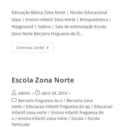
Educação Básica Zona Norte | Núcleo Educacional
Goya | Ensino Infantil Zona Norte | Brinquedoteca /
Playground | Solário | Sala de estimulação Escola
Zona Norte Berçário Freguesia do Ò…
Educação
Continue Lendo
Básica
Zona
Norte
Escola Zona Norte
Autor
Post
admin
abril 24, 2019
do
publicado:
Categoria
Bercario freguesia do o
/
Bercario zona
post:
do
norte
/
Educacao infantil freguesia do op
/
Educacao
post:
infantil zona norte
/
Ensino infantil freguesia do
o
/
ensino infantil zona norte
/
Escola
/
Escola
Particular