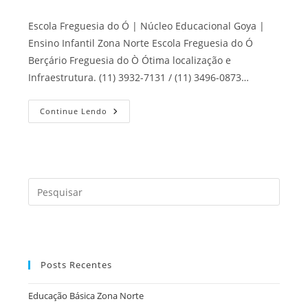
Escola Freguesia do Ó | Núcleo Educacional Goya |
Ensino Infantil Zona Norte Escola Freguesia do Ó
Berçário Freguesia do Ò Ótima localização e
Infraestrutura. (11) 3932-7131 / (11) 3496-0873…
Escola
Continue Lendo
Freguesia
Do
Ó
Press
a
tecla
“Esc”
para
Posts Recentes
fecha
o
Educação Básica Zona Norte
painel