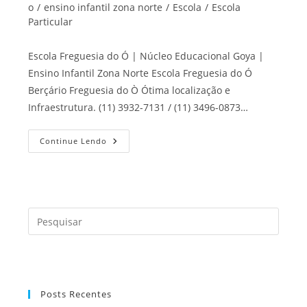
o
/
ensino infantil zona norte
/
Escola
/
Escola
Particular
Escola Freguesia do Ó | Núcleo Educacional Goya |
Ensino Infantil Zona Norte Escola Freguesia do Ó
Berçário Freguesia do Ò Ótima localização e
Infraestrutura. (11) 3932-7131 / (11) 3496-0873…
Escola
Continue Lendo
Freguesia
Do
Ó
Press
a
tecla
“Esc”
para
Posts Recentes
fecha