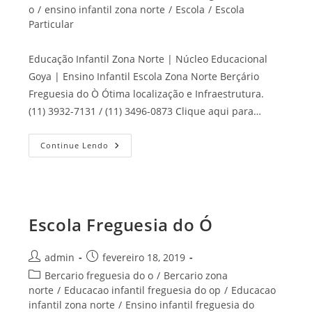
o
/
ensino infantil zona norte
/
Escola
/
Escola
Particular
Educação Infantil Zona Norte | Núcleo Educacional
Goya | Ensino Infantil Escola Zona Norte Berçário
Freguesia do Ò Ótima localização e Infraestrutura.
(11) 3932-7131 / (11) 3496-0873 Clique aqui para…
Escola
Continue Lendo
Zona
Norte
Escola Freguesia do Ó
Autor
Post
admin
fevereiro 18, 2019
do
publicado:
Categoria
Bercario freguesia do o
/
Bercario zona
post:
do
norte
/
Educacao infantil freguesia do op
/
Educacao
post:
infantil zona norte
/
Ensino infantil freguesia do