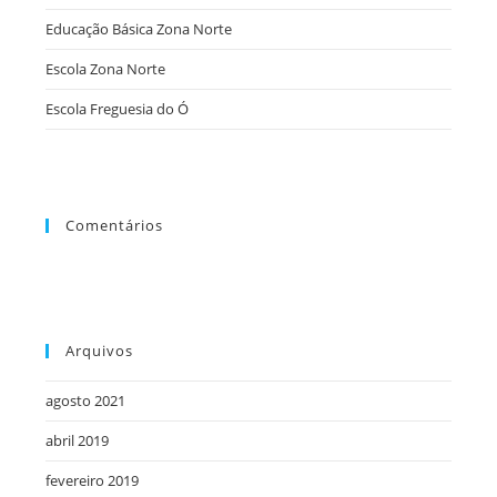
o
Educação Básica Zona Norte
painel
Escola Zona Norte
de
pesqu
Escola Freguesia do Ó
Comentários
Arquivos
agosto 2021
abril 2019
fevereiro 2019