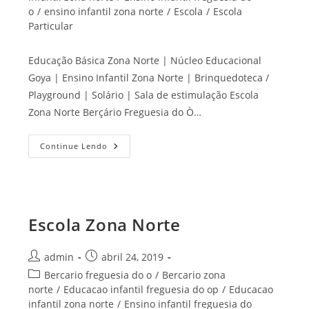
o
/
ensino infantil zona norte
/
Escola
/
Escola
Particular
Educação Básica Zona Norte | Núcleo Educacional
Goya | Ensino Infantil Zona Norte | Brinquedoteca /
Playground | Solário | Sala de estimulação Escola
Zona Norte Berçário Freguesia do Ò…
Educação
Continue Lendo
Básica
Zona
Norte
Escola Zona Norte
Autor
Post
admin
abril 24, 2019
do
publicado:
Categoria
Bercario freguesia do o
/
Bercario zona
post:
do
norte
/
Educacao infantil freguesia do op
/
Educacao
post:
infantil zona norte
/
Ensino infantil freguesia do