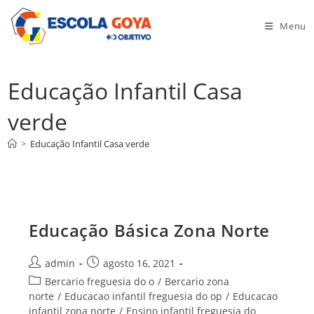
Ir
para
Menu
o
conteúdo
Educação Infantil Casa
verde
>
Educação Infantil Casa verde
Educação Básica Zona Norte
Autor
Post
admin
agosto 16, 2021
do
publicado:
Categoria
Bercario freguesia do o
/
Bercario zona
post:
do
norte
/
Educacao infantil freguesia do op
/
Educacao
post:
infantil zona norte
/
Ensino infantil freguesia do