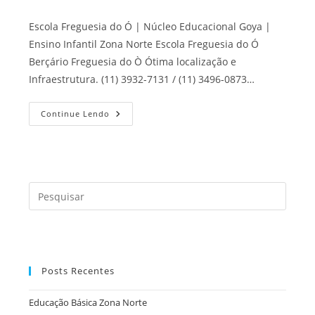
Escola Freguesia do Ó | Núcleo Educacional Goya |
Ensino Infantil Zona Norte Escola Freguesia do Ó
Berçário Freguesia do Ò Ótima localização e
Infraestrutura. (11) 3932-7131 / (11) 3496-0873…
Escola
Continue Lendo
Freguesia
Do
Ó
Press
a
tecla
“Esc”
para
Posts Recentes
fecha
o
Educação Básica Zona Norte
painel