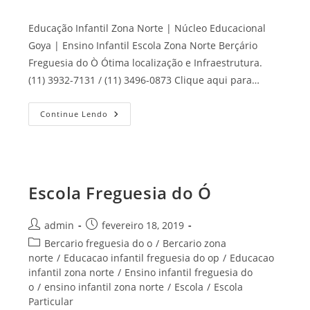
Educação Infantil Zona Norte | Núcleo Educacional
Goya | Ensino Infantil Escola Zona Norte Berçário
Freguesia do Ò Ótima localização e Infraestrutura.
(11) 3932-7131 / (11) 3496-0873 Clique aqui para…
Escola
Continue Lendo
Zona
Norte
Escola Freguesia do Ó
Autor
Post
admin
fevereiro 18, 2019
do
publicado:
Categoria
Bercario freguesia do o
/
Bercario zona
post:
do
norte
/
Educacao infantil freguesia do op
/
Educacao
post:
infantil zona norte
/
Ensino infantil freguesia do
o
/
ensino infantil zona norte
/
Escola
/
Escola
Particular