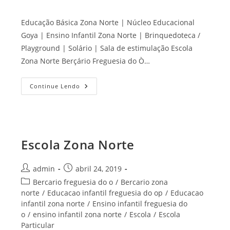
Educação Básica Zona Norte | Núcleo Educacional
Goya | Ensino Infantil Zona Norte | Brinquedoteca /
Playground | Solário | Sala de estimulação Escola
Zona Norte Berçário Freguesia do Ò…
Educação
Continue Lendo
Básica
Zona
Norte
Escola Zona Norte
Autor
Post
admin
abril 24, 2019
do
publicado:
Categoria
Bercario freguesia do o
/
Bercario zona
post:
do
norte
/
Educacao infantil freguesia do op
/
Educacao
post:
infantil zona norte
/
Ensino infantil freguesia do
o
/
ensino infantil zona norte
/
Escola
/
Escola
Particular