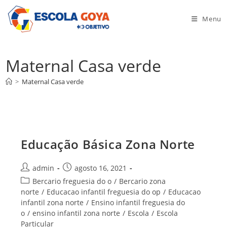
Ir
para
Menu
o
conteúdo
Maternal Casa verde
>
Maternal Casa verde
Educação Básica Zona Norte
Autor
Post
admin
agosto 16, 2021
do
publicado:
Categoria
Bercario freguesia do o
/
Bercario zona
post:
do
norte
/
Educacao infantil freguesia do op
/
Educacao
post:
infantil zona norte
/
Ensino infantil freguesia do
o
/
ensino infantil zona norte
/
Escola
/
Escola
Particular